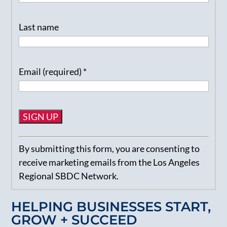
Last name
Email (required)
*
Constant
By submitting this form, you are consenting to
Contact
receive marketing emails from the Los Angeles
Use.
Regional SBDC Network.
Please
leave
HELPING BUSINESSES START,
this
GROW + SUCCEED
field